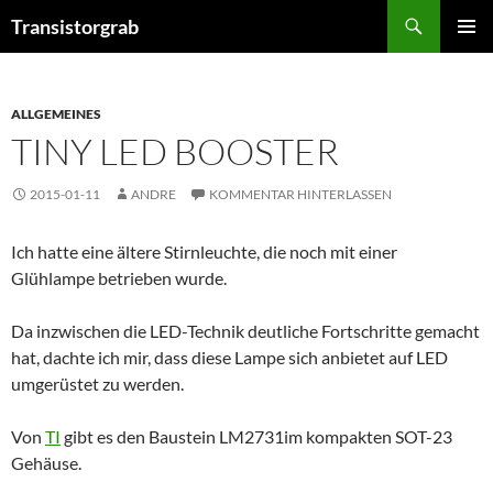
Zum
Suchen
Transistorgrab
Inhalt
PRIMÄR
springen
MENÜ
ALLGEMEINES
TINY LED BOOSTER
2015-01-11
ANDRE
KOMMENTAR HINTERLASSEN
Ich hatte eine ältere Stirnleuchte, die noch mit einer
Glühlampe betrieben wurde.
Da inzwischen die LED-Technik deutliche Fortschritte gemacht
hat, dachte ich mir, dass diese Lampe sich anbietet auf LED
umgerüstet zu werden.
Von
TI
gibt es den Baustein LM2731im kompakten SOT-23
Gehäuse.