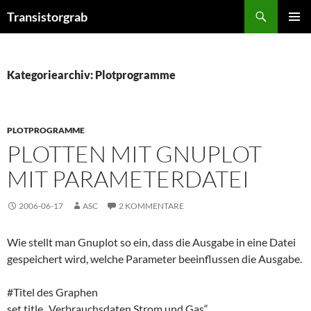
Zum
Suchen
Transistorgrab
Inhalt
PRIMÄR
springen
MENÜ
Kategoriearchiv: Plotprogramme
PLOTPROGRAMME
PLOTTEN MIT GNUPLOT
MIT PARAMETERDATEI
2006-06-17
ASC
2 KOMMENTARE
Wie stellt man Gnuplot so ein, dass die Ausgabe in eine Datei
gespeichert wird, welche Parameter beeinflussen die Ausgabe.
#Titel des Graphen
set title „Verbrauchsdaten Strom und Gas“