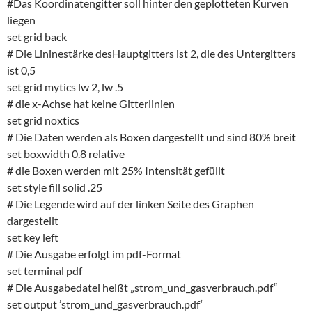
#Das Koordinatengitter soll hinter den geplotteten Kurven
liegen
set grid back
# Die Lininestärke desHauptgitters ist 2, die des Untergitters
ist 0,5
set grid mytics lw 2, lw .5
# die x-Achse hat keine Gitterlinien
set grid noxtics
# Die Daten werden als Boxen dargestellt und sind 80% breit
set boxwidth 0.8 relative
# die Boxen werden mit 25% Intensität gefüllt
set style fill solid .25
# Die Legende wird auf der linken Seite des Graphen
dargestellt
set key left
# Die Ausgabe erfolgt im pdf-Format
set terminal pdf
# Die Ausgabedatei heißt „strom_und_gasverbrauch.pdf“
set output ’strom_und_gasverbrauch.pdf‘