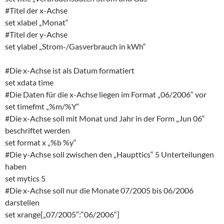
#Titel der x-Achse
set xlabel „Monat“
#Titel der y-Achse
set ylabel „Strom-/Gasverbrauch in kWh“
#Die x-Achse ist als Datum formatiert
set xdata time
#Die Daten für die x-Achse liegen im Format „06/2006“ vor
set timefmt „%m/%Y“
#Die x-Achse soll mit Monat und Jahr in der Form „Jun 06“
beschriftet werden
set format x „%b %y“
#Die y-Achse soll zwischen den „Haupttics“ 5 Unterteilungen
haben
set mytics 5
#Die x-Achse soll nur die Monate 07/2005 bis 06/2006
darstellen
set xrange[„07/2005″:“06/2006“]