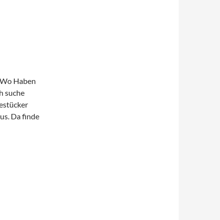
n. Wo Haben
ch suche
bestücker
us. Da finde