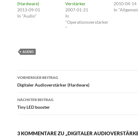
(Hardware)
Verstärker
2010-04-14
2013-09-01
2007-01-21
In "Allgemei
In "Audio"
In
"Operationsverstärker
"
AUDIO
Beitragsnavigation
VORHERIGER BEITRAG
Digitaler Audioverstärker (Hardware)
NÄCHSTER BEITRAG
Tiny LED booster
3 KOMMENTARE ZU „DIGITALER AUDIOVERSTÄRK