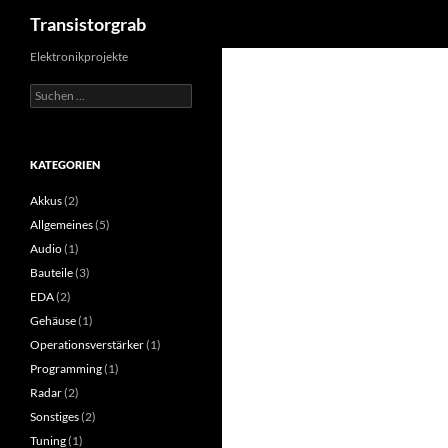
Suchen
Transistorgrab
Zum
Elektronikprojekte
Inhalt
Suchen
springen
nach:
KATEGORIEN
Akkus
(2)
Allgemeines
(5)
Audio
(1)
Bauteile
(3)
EDA
(2)
Gehäuse
(1)
Operationsverstärker
(1)
Programming
(1)
Radar
(2)
Sonstiges
(2)
Tuning
(1)