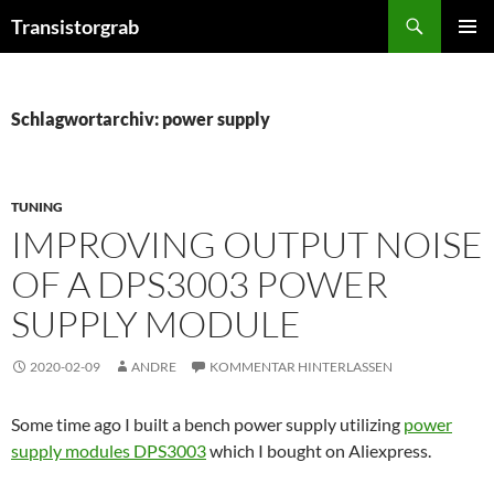
Zum
Suchen
Transistorgrab
Inhalt
PRIMÄR
springen
MENÜ
Schlagwortarchiv: power supply
TUNING
IMPROVING OUTPUT NOISE
OF A DPS3003 POWER
SUPPLY MODULE
2020-02-09
ANDRE
KOMMENTAR HINTERLASSEN
Some time ago I built a bench power supply utilizing
power
supply modules DPS3003
which I bought on Aliexpress.