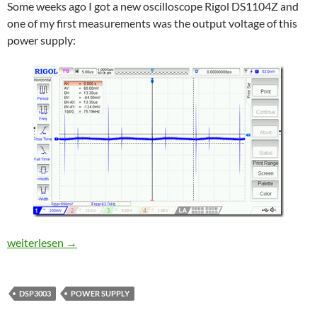
Some weeks ago I got a new oscilloscope Rigol DS1104Z and
one of my first measurements was the output voltage of this
power supply:
Improving output noise of a DPS3003 power supply module
weiterlesen
→
DSP3003
POWER SUPPLY