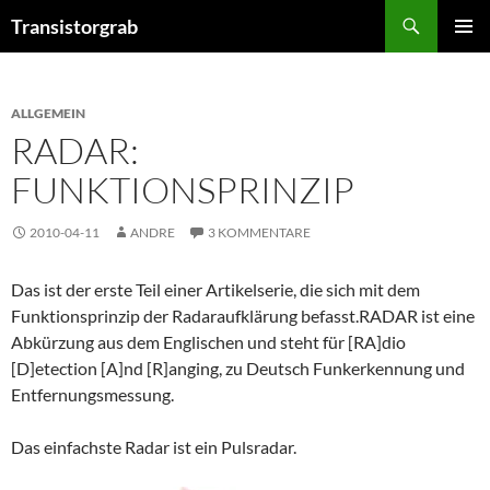
Zum
Suchen
Transistorgrab
Inhalt
PRIMÄR
springen
MENÜ
ALLGEMEIN
RADAR:
FUNKTIONSPRINZIP
2010-04-11
ANDRE
3 KOMMENTARE
Das ist der erste Teil einer Artikelserie, die sich mit dem
Funktionsprinzip der Radaraufklärung befasst.RADAR ist eine
Abkürzung aus dem Englischen und steht für [RA]dio
[D]etection [A]nd [R]anging, zu Deutsch Funkerkennung und
Entfernungsmessung.
Das einfachste Radar ist ein Pulsradar.