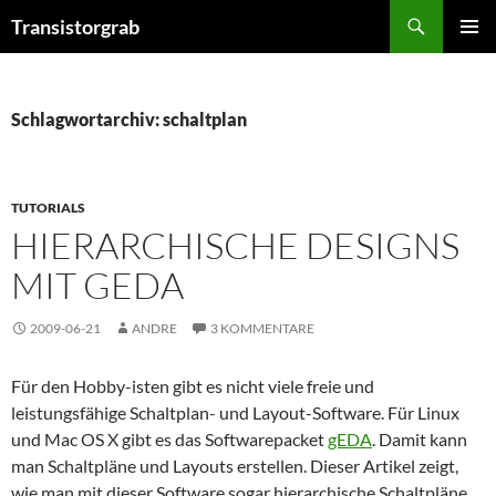
Zum
Suchen
Transistorgrab
Inhalt
PRIMÄR
springen
MENÜ
Schlagwortarchiv: schaltplan
TUTORIALS
HIERARCHISCHE DESIGNS
MIT GEDA
2009-06-21
ANDRE
3 KOMMENTARE
Für den Hobby-isten gibt es nicht viele freie und
leistungsfähige Schaltplan- und Layout-Software. Für Linux
und Mac OS X gibt es das Softwarepacket
gEDA
. Damit kann
man Schaltpläne und Layouts erstellen. Dieser Artikel zeigt,
wie man mit dieser Software sogar hierarchische Schaltpläne