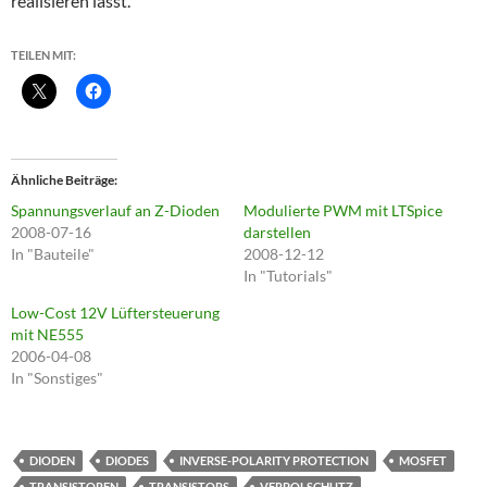
realisieren lässt.
TEILEN MIT:
Ähnliche Beiträge
Spannungsverlauf an Z-Dioden
Modulierte PWM mit LTSpice
2008-07-16
darstellen
In "Bauteile"
2008-12-12
In "Tutorials"
Low-Cost 12V Lüftersteuerung
mit NE555
2006-04-08
In "Sonstiges"
DIODEN
DIODES
INVERSE-POLARITY PROTECTION
MOSFET
TRANSISTOREN
TRANSISTORS
VERPOLSCHUTZ