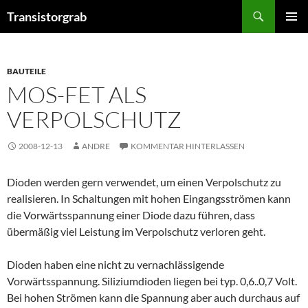
Zum
Suchen
Transistorgrab
Inhalt
PRIMÄR
springen
MENÜ
BAUTEILE
MOS-FET ALS
VERPOLSCHUTZ
2008-12-13
ANDRE
KOMMENTAR HINTERLASSEN
Dioden werden gern verwendet, um einen Verpolschutz zu
realisieren. In Schaltungen mit hohen Eingangsströmen kann
die Vorwärtsspannung einer Diode dazu führen, dass
übermäßig viel Leistung im Verpolschutz verloren geht.
Dioden haben eine nicht zu vernachlässigende
Vorwärtsspannung. Siliziumdioden liegen bei typ. 0,6..0,7 Volt.
Bei hohen Strömen kann die Spannung aber auch durchaus auf