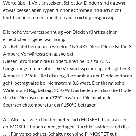
Werte über 1 Volt ansteigen. Schottky-Dioden sind da zwar
etwas besser, aber Typen für hohe Ströme sind auch nicht
leicht zu bekommen und dann auch nicht preisgünstig.
Die hohe Vorwärtsspannung von Dioden führt zu einer
erheblichen Eigenerwärmung.
Als Beispiel betrachten wir eine 1N5400. Diese Diode ist für 3
Ampere Vorwärtsstrom ausgelegt.
Diesen Strom kann die Diode führen bei bis zu 75°C
Umgebungstemperatur: Die Vorwärtsspannung beträgt bei 3
Ampere 1,2 Volt. Die Leistung, die damit an der Diode verloren
geht, beträgt also bei Nennstrom 3,6 Watt. Der thermische
Widerstand R
beträgt 20K/W. Das bedeutet, dass die Diode
θja
sich bei Nennstrom
um 72°C
erwärmt. Die maximale
Sperrschichttemperatur darf 150°C betragen.
Als Alternative zu Dioden bieten sich MOSFET-Transistoren
an. MOSFET haben einen geringen Durchlasswiderstand (R
DS-
). Für Verpolschutz-Schaltungen sind P-MOSFET gut
on