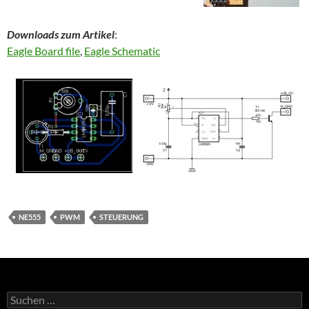
Downloads zum Artikel
:
Eagle Board file
,
Eagle Schematic
NE555
PWM
STEUERUNG
Suchen