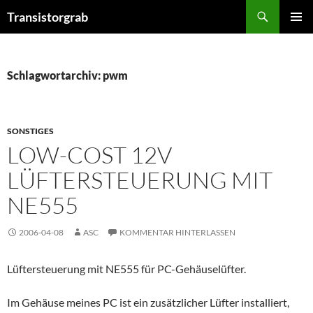
Zum
Suchen
Transistorgrab
Inhalt
PRIMÄR
springen
MENÜ
Schlagwortarchiv: pwm
SONSTIGES
LOW-COST 12V
LÜFTERSTEUERUNG MIT
NE555
2006-04-08
ASC
KOMMENTAR HINTERLASSEN
Lüftersteuerung mit NE555 für PC-Gehäuselüfter.
Im Gehäuse meines PC ist ein zusätzlicher Lüfter installiert,